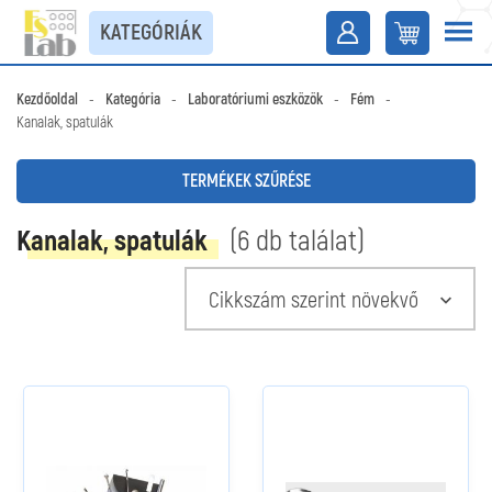
KATEGÓRIÁK
Kezdőoldal
-
Kategória
-
Laboratóriumi eszközök
-
Fém
-
Kanalak, spatulák
TERMÉKEK SZŰRÉSE
Kanalak, spatulák
(6 db találat)
Cikkszám szerint növekvő