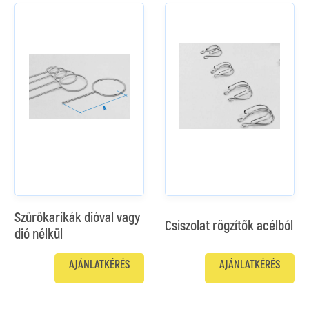
Szűrőkarikák dióval vagy
Csiszolat rögzítők acélból
dió nélkül
AJÁNLATKÉRÉS
AJÁNLATKÉRÉS