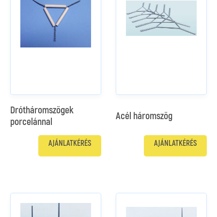
Drótháromszögek
Acél háromszög
porcelánnal
AJÁNLATKÉRÉS
AJÁNLATKÉRÉS