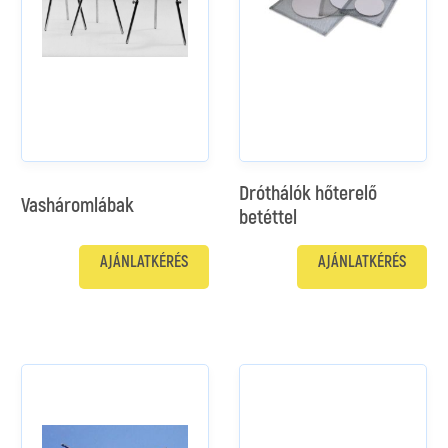
Dróthálók hőterelő
Vasháromlábak
betéttel
AJÁNLATKÉRÉS
AJÁNLATKÉRÉS