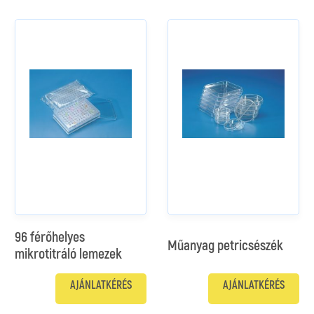
96 férőhelyes
Műanyag petricsészék
mikrotitráló lemezek
AJÁNLATKÉRÉS
AJÁNLATKÉRÉS