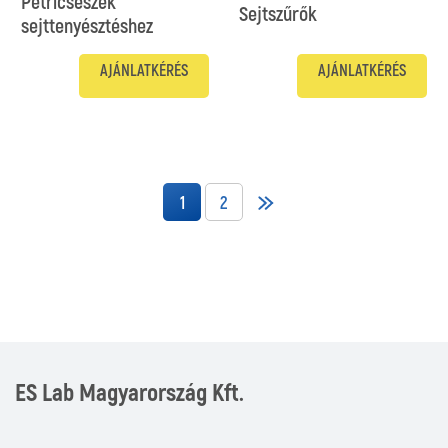
Petricsészék
Sejtszűrők
sejttenyésztéshez
AJÁNLATKÉRÉS
AJÁNLATKÉRÉS
1
2
ES Lab Magyarország Kft.