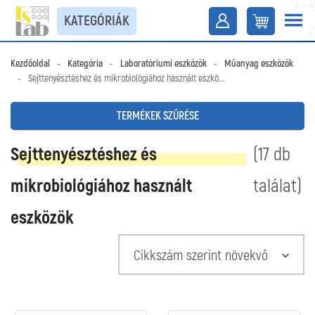
KATEGÓRIÁK
Kezdőoldal
-
Kategória
-
Laboratóriumi eszközök
-
Műanyag eszközök
-
Sejttenyésztéshez és mikrobiológiához használt eszkö...
TERMÉKEK SZŰRÉSE
Sejttenyésztéshez és
(17 db
mikrobiológiához használt
találat)
eszközök
Cikkszám szerint növekvő