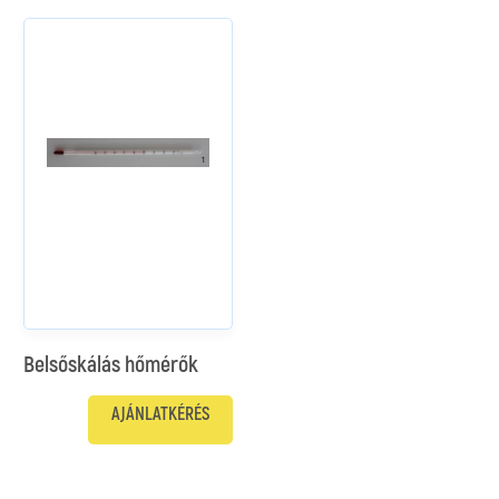
Belsőskálás hőmérők
AJÁNLATKÉRÉS