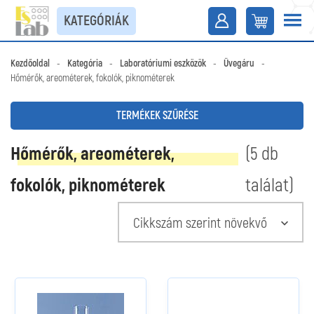
KATEGÓRIÁK
Kezdőoldal
-
Kategória
-
Laboratóriumi eszközök
-
Üvegáru
-
Hőmérők, areométerek, fokolók, piknométerek
TERMÉKEK SZŰRÉSE
Hőmérők, areométerek,
(5 db
fokolók, piknométerek
találat)
Cikkszám szerint növekvő