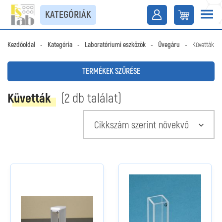
KATEGÓRIÁK
Kezdőoldal
-
Kategória
-
Laboratóriumi eszközök
-
Üvegáru
-
Küvetták
TERMÉKEK SZŰRÉSE
Küvetták
(2 db találat)
Cikkszám szerint növekvő