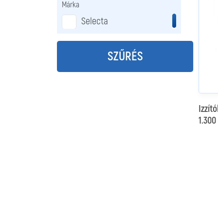
Márka
Selecta
SZŰRÉS
Izzít
1.300