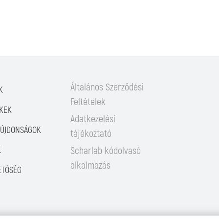
Általános Szerződési
K
Feltételek
KEK
Adatkezelési
/ÚJDONSÁGOK
tájékoztató
K
Scharlab kódolvasó
alkalmazás
ETŐSÉG