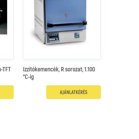
n-TFT
Izzítókemencék, R sorozat, 1.100
°C-ig
AJÁNLATKÉRÉS