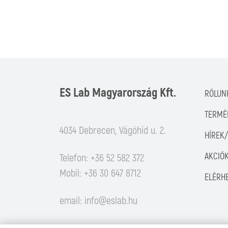
ES Lab Magyarország Kft.
RÓLUN
TERMÉ
4034 Debrecen, Vágóhíd u. 2.
HÍREK
AKCIÓ
Telefon: +36 52 582 372
Mobil: +36 30 647 8712
ELÉRH
email:
info@eslab.hu