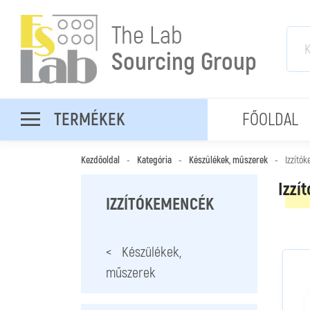
The Lab
Sourcing Group
TERMÉKEK
FŐOLDAL
Kezdőoldal
-
Kategória
-
Készülékek, műszerek
-
Izzító
Izzí
IZZÍTÓKEMENCÉK
< Készülékek,
műszerek