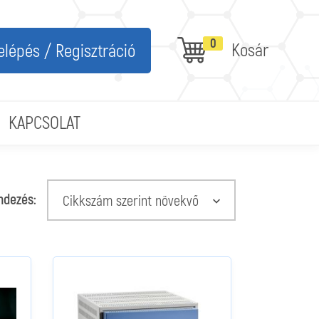
0
Kosár
elépés / Regisztráció
KAPCSOLAT
ndezés:
Cikkszám szerint növekvő