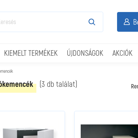
B
KIEMELT TERMÉKEK
ÚJDONSÁGOK
AKCIÓK
kemencék
tókemencék
(3 db találat)
Re