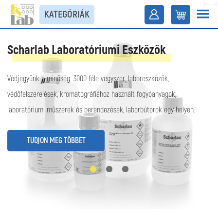
KATEGÓRIÁK
Scharlab Laboratóriumi Eszközök
Védjegyünk a minőség. 3000 féle vegyszer, laboreszközök,
védőfelszerelések, kromatográfiához használt fogyóanyagok,
laboratóriumi műszerek és berendezések, laborbútorok egy helyen.
TUDJON MEG TÖBBET