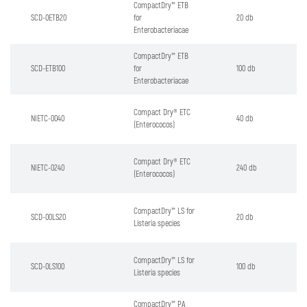
CompactDry™ ETB
SCD-0ETB20
for
20 db
Enterobacteriacae
CompactDry™ ETB
SCD-ETB100
for
100 db
Enterobacteriacae
Compact Dry® ETC
NIETC-0040
40 db
(Enterococos)
Compact Dry® ETC
NIETC-0240
240 db
(Enterococos)
CompactDry™ LS for
SCD-00LS20
20 db
Listeria species
CompactDry™ LS for
SCD-0LS100
100 db
Listeria species
CompactDry™ PA