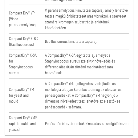
V. parahaemolyticus kimutatási táptalaj, amely lehetővé
Compact Dry® VP
teszi a megkülönböztetését más vibrióktól, a szervezet
(Vibrio
számára kromogén szubsztrát jelenlétének
parahaemolyticus)
köszönhetően.
Compact Dry® X-BC
Bacillus cereus kimutatási táptalaj.
(Bacillus cereus)
CompactDry™ X-SA
A CompactDry™ X-SA egy táptalaj, amelyet a
for
Staphylococcus aureus szelektív növekedés és
Staphylococcus
differenciálás útján történő meghatározására
aureus
használnak.
A CompactDry™ YM a jellegzetes színfejlődés és
CompactDry™ YM
morfológia alapján különbözteti meg az élesztő- és
for yeast and
penészgombákat. A CompactDry™ YM nagyon jó 3
mould
dimenziós növekedést tesz lehetővé az élesztő- és
penészgombák számára.
Compact Dry® YMR
rapid (moulds and
Penész- és élesztőgombák kimutatására szolgáló közeg
yeasts)