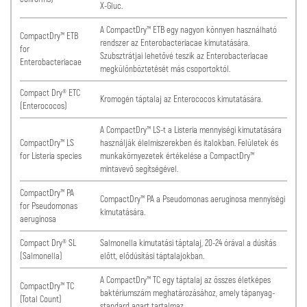
X-Gluc.
A CompactDry™ ETB egy nagyon könnyen használható
CompactDry™ ETB
rendszer az Enterobacteriacae kimutatására.
for
Szubsztrátjai lehetővé teszik az Enterobacteriacae
Enterobacteriacae
megkülönböztetését más csoportoktól.
Compact Dry® ETC
Kromogén táptalaj az Enterococos kimutatására.
(Enterococos)
A CompactDry™ LS-t a Listeria mennyiségi kimutatására
CompactDry™ LS
használják élelmiszerekben és italokban. Felületek és
for Listeria species
munkakörnyezetek értékelése a CompactDry™
mintavevő segítségével.
CompactDry™ PA
CompactDry™ PA a Pseudomonas aeruginosa mennyiségi
for Pseudomonas
kimutatására.
aeruginosa
Compact Dry® SL
Salmonella kimutatási táptalaj, 20-24 órával a dúsítás
(Salmonella)
előtt, elődúsítási táptalajokban.
A CompactDry™ TC egy táptalaj az összes életképes
CompactDry™ TC
baktériumszám meghatározásához, amely tápanyag-
(Total Count)
standard agart tartalmaz.