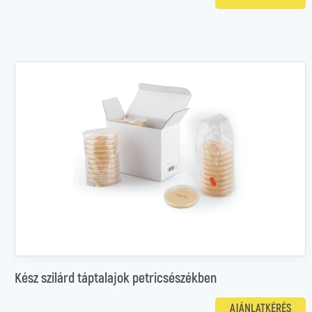
Kész szilárd táptalajok petricsészékben
AJÁNLATKÉRÉS