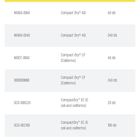
NI0AQ-0040
Compact Dry® AQ
40 db
NI0AQ-0240
Compact Dry® AQ
240 db
Compact Dry® CF
NI0CF-0040
40 db
(Coliforms)
Compact Dry® CF
0001000868
240 db
(Coliforms)
CompactDry™ EC (E.
SCD-00EC20
20 db
coli and coliforms)
CompactDry™ EC (E.
SCD-0EC100
100 db
coli and coliforms)