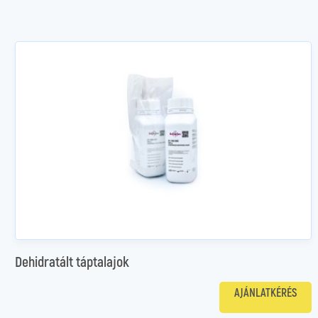
Dehidratált táptalajok
AJÁNLATKÉRÉS