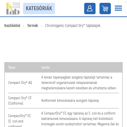
KATEGÓRIÁK
Kezdőoldal
-
Termék
-
Chromogenic Compact Dry™ táptalajok
Típus
Leírás
A lemez tápanyagban szegény táptalajt tartalmaz a
Compact Dry® AQ
heterotróf organizmusok telepszámának
meghatározására kezelt ivóvízben és ultratiszta vízben.
Compact Dry® CF
Koliformok kimutatására szolgáló táptalaj
(Coliforms)
A CompactDry™ EC egy táptalaj az E. coli és a coliform
CompactDry™ EC
baktériumok kimutatására. A táptalaj két különböző
(E. coli and
kromogén enzim szubsztrátot tartalmaz: Magenta-Gal és
coliforms)