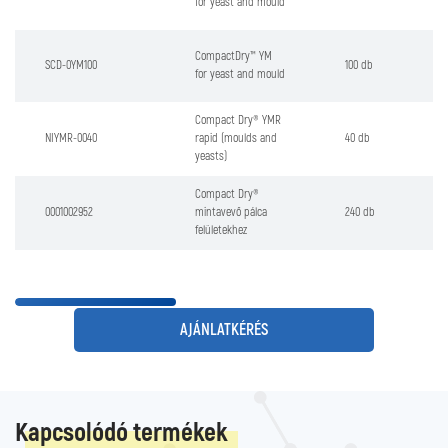
for yeast and mould
CompactDry™ YM
SCD-0YM100
100 db
for yeast and mould
Compact Dry® YMR
NIYMR-0040
rapid (moulds and
40 db
yeasts)
Compact Dry®
0001002952
mintavevő pálca
240 db
felületekhez
AJÁNLATKÉRÉS
Kapcsolódó termékek