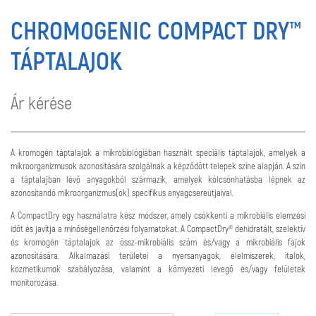
CHROMOGENIC COMPACT DRY™
TÁPTALAJOK
Ár kérése
A kromogén táptalajok a mikrobiológiában használt speciális táptalajok, amelyek a
mikroorganizmusok azonosítására szolgálnak a képződött telepek színe alapján. A szín
a táptalajban lévő anyagokból származik, amelyek kölcsönhatásba lépnek az
azonosítandó mikroorganizmus(ok) specifikus anyagcsereútjaival.
A CompactDry egy használatra kész módszer, amely csökkenti a mikrobiális elemzési
időt és javítja a minőségellenőrzési folyamatokat. A CompactDry® dehidratált, szelektív
és kromogén táptalajok az össz-mikrobiális szám és/vagy a mikrobiális fajok
azonosítására. Alkalmazási területei a nyersanyagok, élelmiszerek, italok,
kozmetikumok szabályozása, valamint a környezeti levegő és/vagy felületek
monitorozása.