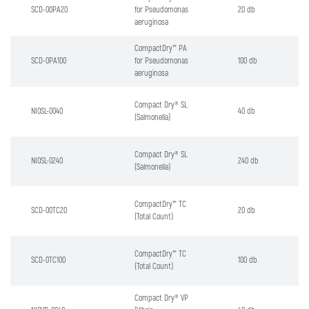
SCD-00PA20
for Pseudomonas
20 db
aeruginosa
CompactDry™ PA
SCD-0PA100
for Pseudomonas
100 db
aeruginosa
Compact Dry® SL
NI0SL-0040
40 db
(Salmonella)
Compact Dry® SL
NI0SL-0240
240 db
(Salmonella)
CompactDry™ TC
SCD-00TC20
20 db
(Total Count)
CompactDry™ TC
SCD-0TC100
100 db
(Total Count)
Compact Dry® VP