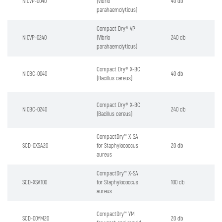
NI0VP-0040
(Vibrio
40 db
parahaemolyticus)
Compact Dry® VP
NI0VP-0240
(Vibrio
240 db
parahaemolyticus)
Compact Dry® X-BC
NI0BC-0040
40 db
(Bacillus cereus)
Compact Dry® X-BC
NI0BC-0240
240 db
(Bacillus cereus)
CompactDry™ X-SA
SCD-0XSA20
for Staphylococcus
20 db
aureus
CompactDry™ X-SA
SCD-XSA100
for Staphylococcus
100 db
aureus
CompactDry™ YM
SCD-00YM20
20 db