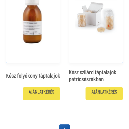
Kész szilárd táptalajok
Kész folyékony táptalajok
petricsészékben
AJÁNLATKÉRÉS
AJÁNLATKÉRÉS