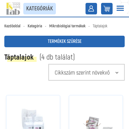
KATEGÓRIÁK
Kezdőoldal
-
Kategória
-
Mikrobiológiai termékek
-
Táptalajok
TERMÉKEK SZŰRÉSE
Táptalajok
(4 db találat)
Cikkszám szerint növekvő