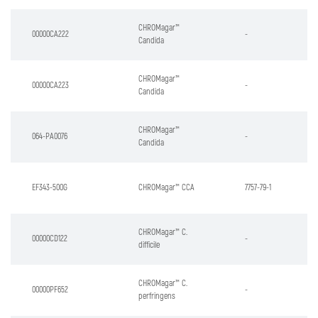
CHROMagar™
00000CA222
-
Candida
CHROMagar™
00000CA223
-
Candida
CHROMagar™
064-PA0076
-
Candida
EF343-500G
CHROMagar™ CCA
7757-79-1
CHROMagar™ C.
00000CD122
-
difficile
CHROMagar™ C.
00000PF652
-
perfringens