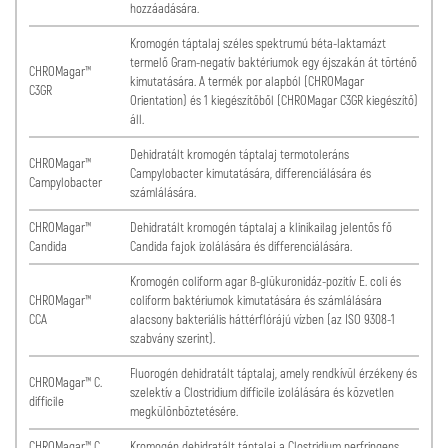
hozzáadására.
Kromogén táptalaj széles spektrumú béta-laktamázt
termelő Gram-negatív baktériumok egy éjszakán át történő
CHROMagar™
kimutatására. A termék por alapból (CHROMagar
C3GR
Orientation) és 1 kiegészítőből (CHROMagar C3GR kiegészítő)
áll.
Dehidratált kromogén táptalaj termotoleráns
CHROMagar™
Campylobacter kimutatására, differenciálására és
Campylobacter
számlálására.
CHROMagar™
Dehidratált kromogén táptalaj a klinikailag jelentős fő
Candida
Candida fajok izolálására és differenciálására.
Kromogén coliform agar ß-glükuronidáz-pozitív E. coli és
CHROMagar™
coliform baktériumok kimutatására és számlálására
CCA
alacsony bakteriális háttérflórájú vízben (az ISO 9308-1
szabvány szerint).
Fluorogén dehidratált táptalaj, amely rendkívül érzékeny és
CHROMagar™ C.
szelektív a Clostridium difficile izolálására és közvetlen
difficile
megkülönböztetésére.
CHROMagar™ C.
Kromogén dehidratált táptalaj a Clostridium perfringens