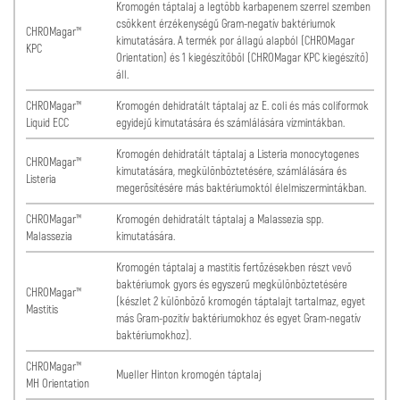
Kromogén táptalaj a legtöbb karbapenem szerrel szemben
csökkent érzékenységű Gram-negatív baktériumok
CHROMagar™
kimutatására. A termék por állagú alapból (CHROMagar
KPC
Orientation) és 1 kiegészítőből (CHROMagar KPC kiegészítő)
áll.
CHROMagar™
Kromogén dehidratált táptalaj az E. coli és más coliformok
Liquid ECC
egyidejű kimutatására és számlálására vízmintákban.
Kromogén dehidratált táptalaj a Listeria monocytogenes
CHROMagar™
kimutatására, megkülönböztetésére, számlálására és
Listeria
megerősítésére más baktériumoktól élelmiszermintákban.
CHROMagar™
Kromogén dehidratált táptalaj a Malassezia spp.
Malassezia
kimutatására.
Kromogén táptalaj a mastitis fertőzésekben részt vevő
baktériumok gyors és egyszerű megkülönböztetésére
CHROMagar™
(készlet 2 különböző kromogén táptalajt tartalmaz, egyet
Mastitis
más Gram-pozitív baktériumokhoz és egyet Gram-negatív
baktériumokhoz).
CHROMagar™
Mueller Hinton kromogén táptalaj
MH Orientation