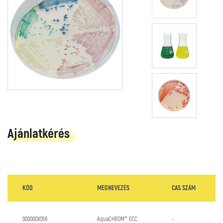
Ajánlatkérés
KÓD
MEGNEVEZÉS
CAS SZÁM
000000X056
AquaCHROM™ ECC
-