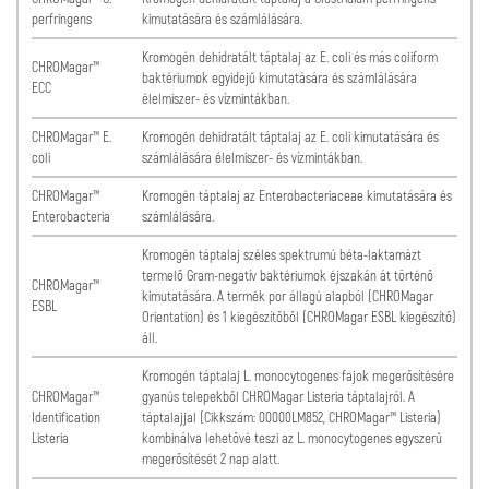
perfringens
kimutatására és számlálására.
Kromogén dehidratált táptalaj az E. coli és más coliform
CHROMagar™
baktériumok egyidejű kimutatására és számlálására
ECC
élelmiszer- és vízmintákban.
CHROMagar™ E.
Kromogén dehidratált táptalaj az E. coli kimutatására és
coli
számlálására élelmiszer- és vízmintákban.
CHROMagar™
Kromogén táptalaj az Enterobacteriaceae kimutatására és
Enterobacteria
számlálására.
Kromogén táptalaj széles spektrumú béta-laktamázt
termelő Gram-negatív baktériumok éjszakán át történő
CHROMagar™
kimutatására. A termék por állagú alapból (CHROMagar
ESBL
Orientation) és 1 kiegészítőből (CHROMagar ESBL kiegészítő)
áll.
Kromogén táptalaj L. monocytogenes fajok megerősítésére
CHROMagar™
gyanús telepekből CHROMagar Listeria táptalajról. A
Identification
táptalajjal (Cikkszám: 00000LM852, CHROMagar™ Listeria)
Listeria
kombinálva lehetővé teszi az L. monocytogenes egyszerű
megerősítését 2 nap alatt.