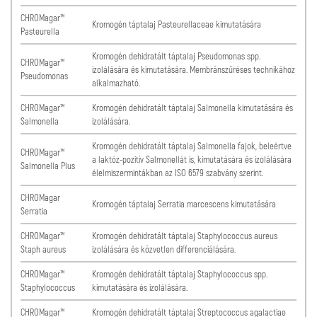
CHROMagar™
Kromogén táptalaj Pasteurellaceae kimutatására
Pasteurella
Kromogén dehidratált táptalaj Pseudomonas spp.
CHROMagar™
izolálására és kimutatására. Membránszűréses technikához
Pseudomonas
alkalmazható.
CHROMagar™
Kromogén dehidratált táptalaj Salmonella kimutatására és
Salmonella
izolálására.
Kromogén dehidratált táptalaj Salmonella fajok, beleértve
CHROMagar™
a laktóz-pozitív Salmonellát is, kimutatására és izolálására
Salmonella Plus
élelmiszermintákban az ISO 6579 szabvány szerint.
CHROMagar
Kromogén táptalaj Serratia marcescens kimutatására
Serratia
CHROMagar™
Kromogén dehidratált táptalaj Staphylococcus aureus
Staph aureus
izolálására és közvetlen differenciálására.
CHROMagar™
Kromogén dehidratált táptalaj Staphylococcus spp.
Staphylococcus
kimutatására és izolálására.
CHROMagar™
Kromogén dehidratált táptalaj Streptococcus agalactiae