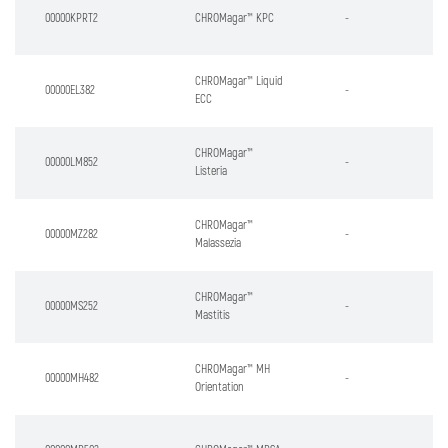
00000KPRT2
CHROMagar™ KPC
-
CHROMagar™ Liquid
00000EL382
-
ECC
CHROMagar™
00000LM852
-
Listeria
CHROMagar™
00000MZ282
-
Malassezia
CHROMagar™
00000MS252
-
Mastitis
CHROMagar™ MH
00000MH482
-
Orientation