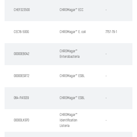
CHEF323500
CHROMagar™ ECC
-
CEC16-500G
CHROMagar™ E. coli
7757-79-1
CHROMagar™
00000EB042
-
Enterobacteria
00000ESRT2
CHROMagar™ ESBL
-
064-PA1039
CHROMagar™ ESBL
-
CHROMagar™
00000LK970
Identification
-
Listeria