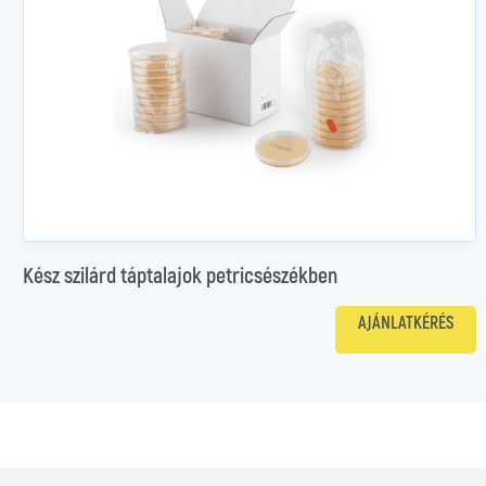
Kész szilárd táptalajok petricsészékben
AJÁNLATKÉRÉS