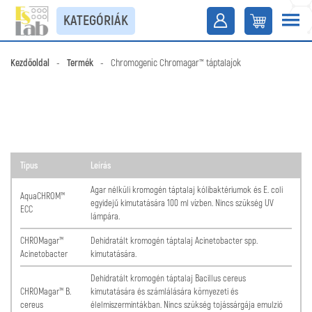
KATEGÓRIÁK
Kezdőoldal
-
Termék
-
Chromogenic Chromagar™ táptalajok
Típus
Leírás
Agar nélküli kromogén táptalaj kólibaktériumok és E. coli
AquaCHROM™
egyidejű kimutatására 100 ml vízben. Nincs szükség UV
ECC
lámpára.
CHROMagar™
Dehidratált kromogén táptalaj Acinetobacter spp.
Acinetobacter
kimutatására.
Dehidratált kromogén táptalaj Bacillus cereus
CHROMagar™ B.
kimutatására és számlálására környezeti és
cereus
élelmiszermintákban. Nincs szükség tojássárgája emulzió