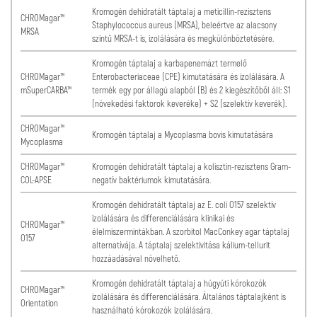
Kromogén dehidratált táptalaj a meticillin-rezisztens
CHROMagar™
Staphylococcus aureus (MRSA), beleértve az alacsony
MRSA
szintű MRSA-t is, izolálására és megkülönböztetésére.
Kromogén táptalaj a karbapenemázt termelő
CHROMagar™
Enterobacteriaceae (CPE) kimutatására és izolálására. A
mSuperCARBA™
termék egy por állagú alapból (B) és 2 kiegészítőből áll: S1
(növekedési faktorok keveréke) + S2 (szelektív keverék).
CHROMagar™
Kromogén táptalaj a Mycoplasma bovis kimutatására
Mycoplasma
CHROMagar™
Kromogén dehidratált táptalaj a kolisztin-rezisztens Gram-
COL-APSE
negatív baktériumok kimutatására.
Kromogén dehidratált táptalaj az E. coli O157 szelektív
izolálására és differenciálására klinikai és
CHROMagar™
élelmiszermintákban. A szorbitol MacConkey agar táptalaj
O157
alternatívája. A táptalaj szelektivitása kálium-tellurit
hozzáadásával növelhető.
Kromogén dehidratált táptalaj a húgyúti kórokozók
CHROMagar™
izolálására és differenciálására. Általános táptalajként is
Orientation
használható kórokozók izolálására.