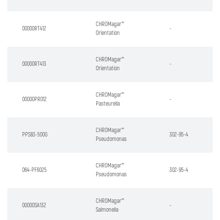
CHROMagar™
00000RT412
-
Orientation
CHROMagar™
00000RT413
-
Orientation
CHROMagar™
00000PR012
-
Pasteurella
CHROMagar™
PPS83-500G
302-95-4
Pseudomonas
CHROMagar™
064-PF6025
302-95-4
Pseudomonas
CHROMagar™
00000SA132
-
Salmonella