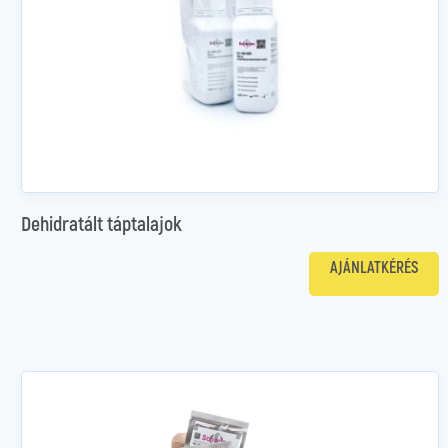
Dehidratált táptalajok
AJÁNLATKÉRÉS