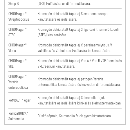
Strep B
(GBS) izolálására és differenciálására.
CHROMagar™
Kromogén dehidratált táptalaj Streptococcus spp.
Streptococcus
kimutatására és izolálására.
CHROMagar™
Kromogén dehidratált táptalaj Shiga-toxint termelő E. coli
STEC
(STEC) kimutatására.
CHROMagar™
Kromogén dehidratált táptalaj V. parahaemolyticus, V.
Vibrio
vulnificus és V. cholerae izolálására és kimutatására.
CHROMagar™
Kromogén dehidratált táptalaj Van A / Van B VRE.faecalis és
VRE
VRE.faecium kimutatására.
CHROMagar™
Kromogén dehidratált táptalaj patogén Yersinia
Yersinia
enterocolitica kimutatására és közvetlen differenciálására.
enterocolitica
Kromogén dehidratált táptalaj Salmonella fajok
RAMBACH™ Agar
kimutatására és izolálására klinikai és élelmiszermintákban.
RambaQUICK™
Dúsító táptalaj Salmonella fajok gyors kimutatására.
Salmonella