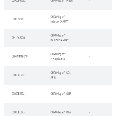
00000MR502
CHROMagar™ MRSA
-
CHROMagar™
00000SC172
-
mSuperCARBA™
CHROMagar™
064-PA6079
-
mSuperCARBA™
CHROMagar™
CHROMMB640
-
Mycoplasma
CHROMagar™ COL-
00000CO262
-
APSE
00000EE222
CHROMagar™ O157
-
00000EE223
CHROMagar™ O157
-