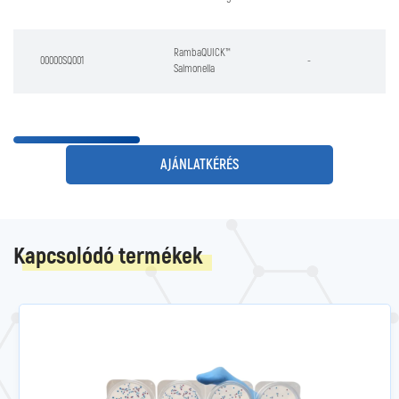
RambaQUICK™
00000SQ001
-
Salmonella
AJÁNLATKÉRÉS
Kapcsolódó termékek