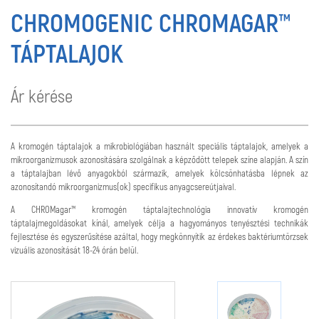
CHROMOGENIC CHROMAGAR™
TÁPTALAJOK
Ár kérése
A kromogén táptalajok a mikrobiológiában használt speciális táptalajok, amelyek a
mikroorganizmusok azonosítására szolgálnak a képződött telepek színe alapján. A szín
a táptalajban lévő anyagokból származik, amelyek kölcsönhatásba lépnek az
azonosítandó mikroorganizmus(ok) specifikus anyagcsereútjaival.
A CHROMagar™ kromogén táptalajtechnológia innovatív kromogén
táptalajmegoldásokat kínál, amelyek célja a hagyományos tenyésztési technikák
fejlesztése és egyszerűsítése azáltal, hogy megkönnyítik az érdekes baktériumtörzsek
vizuális azonosítását 18-24 órán belül.