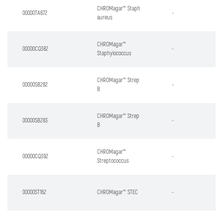
CHROMagar™ Staph
00000TA672
-
aureus
CHROMagar™
00000CQ382
-
Staphylococcus
CHROMagar™ Strep
00000SB282
-
B
CHROMagar™ Strep
00000SB283
-
B
CHROMagar™
00000CQ392
-
Streptococcus
00000ST162
CHROMagar™ STEC
-