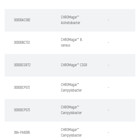
CHROMagar™
00000AC092
-
Acinetobacter
CHROMagar™ B.
00000BC732
-
cereus
00000CGRT2
CHROMagar™ C3GR
-
CHROMagar™
00000CP572
-
Campylobacter
CHROMagar™
00000CP573
-
Campylobacter
CHROMagar™
064-PA6095
-
Campylobacter