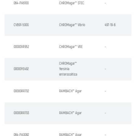
064-PA6100
CHROMagar™ STEC
-
CVB91-500G
CHROMagar™ Vibrio
497-19-8
00000VR952
CHROMagar™ VRE
-
CHROMagar™
00000YE492
Yersinia
-
enterocolitica
00000RR702
RAMBACH™ Agar
-
00000RR703
RAMBACH™ Agar
-
064-PA0082
RAMBACH™ Agar
-