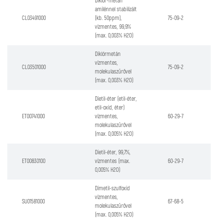
Diklór-metán
amilénnel stabilizált
CL03491000
(kb. 50ppm),
75-09-2
vízmentes, 99,9%
(max. 0,003% H2O)
Diklórmetán
vízmentes,
CL03501000
75-09-2
molekulaszűrővel
(max. 0,003% H2O)
Dietil-éter (etil-éter,
etil-oxid, éter)
ET00741000
vízmentes,
60-29-7
molekulaszűrővel
(max. 0,005% H2O)
Dietil-éter, 99,7%,
ET00830100
vízmentes (max.
60-29-7
0,005% H2O)
Dimetil-szulfoxid
vízmentes,
SU01581000
67-68-5
molekulaszűrővel
(max. 0,005% H2O)