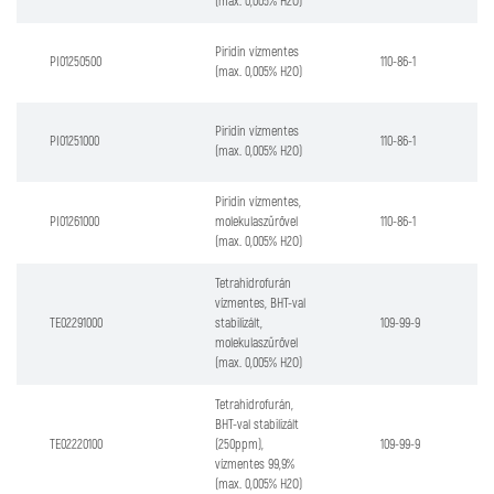
(max. 0,005% H2O)
Piridin vízmentes
PI01250500
110-86-1
(max. 0,005% H2O)
Piridin vízmentes
PI01251000
110-86-1
(max. 0,005% H2O)
Piridin vízmentes,
PI01261000
molekulaszűrővel
110-86-1
(max. 0,005% H2O)
Tetrahidrofurán
vízmentes, BHT-val
TE02291000
stabilizált,
109-99-9
molekulaszűrővel
(max. 0,005% H2O)
Tetrahidrofurán,
BHT-val stabilizált
TE02220100
(250ppm),
109-99-9
vízmentes 99,9%
(max. 0,005% H2O)