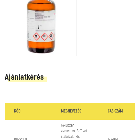
Ajánlatkérés
KÓD
MEGNEVEZÉS
CAS SZÁM
1,4-Dioxán
vízmentes, BHT-val
stabilizált (kb.
DI12941000
123-91-1