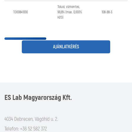
Toluol, vízmentes,
TO00841000
99,8% (max. 0,003%
108-88-3
H2O)
AJÁNLATKÉRÉS
ES Lab Magyarország Kft.
4034 Debrecen, Vágóhíd u. 2.
Telefon: +36 52 582 372