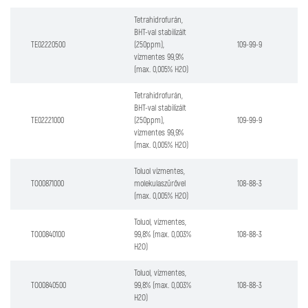
Tetrahidrofurán,
BHT-val stabilizált
TE02220500
(250ppm),
109-99-9
vízmentes 99,9%
(max. 0,005% H2O)
Tetrahidrofurán,
BHT-val stabilizált
TE02221000
(250ppm),
109-99-9
vízmentes 99,9%
(max. 0,005% H2O)
Toluol vízmentes,
TO00871000
molekulaszűrővel
108-88-3
(max. 0,005% H2O)
Toluol, vízmentes,
TO00840100
99,8% (max. 0,003%
108-88-3
H2O)
Toluol, vízmentes,
TO00840500
99,8% (max. 0,003%
108-88-3
H2O)