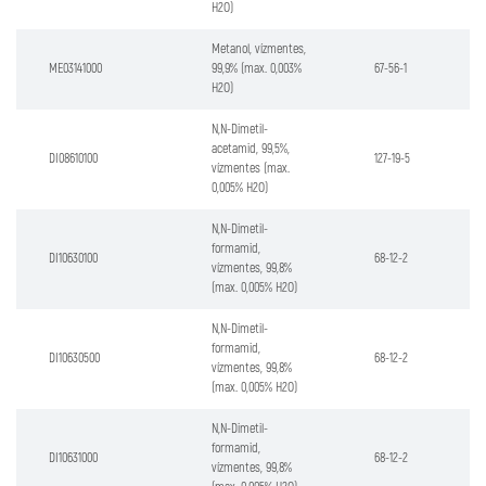
H2O)
Metanol, vízmentes,
ME03141000
99,9% (max. 0,003%
67-56-1
H2O)
N,N-Dimetil-
acetamid, 99,5%,
DI08610100
127-19-5
vízmentes (max.
0,005% H2O)
N,N-Dimetil-
formamid,
DI10630100
68-12-2
vízmentes, 99,8%
(max. 0,005% H2O)
N,N-Dimetil-
formamid,
DI10630500
68-12-2
vízmentes, 99,8%
(max. 0,005% H2O)
N,N-Dimetil-
formamid,
DI10631000
68-12-2
vízmentes, 99,8%