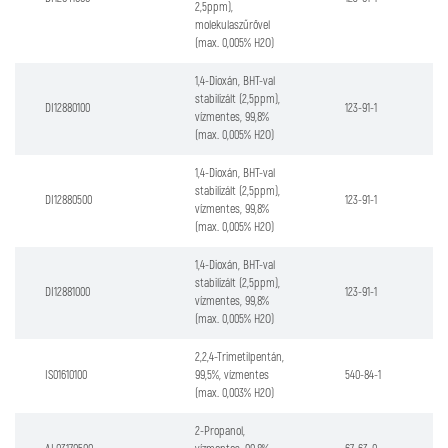
2,5ppm),
molekulaszűrővel
(max. 0,005% H2O)
1,4-Dioxán, BHT-val
stabilizált (2,5ppm),
DI12880100
123-91-1
vízmentes, 99,8%
(max. 0,005% H2O)
1,4-Dioxán, BHT-val
stabilizált (2,5ppm),
DI12880500
123-91-1
vízmentes, 99,8%
(max. 0,005% H2O)
1,4-Dioxán, BHT-val
stabilizált (2,5ppm),
DI12881000
123-91-1
vízmentes, 99,8%
(max. 0,005% H2O)
2,2,4-Trimetilpentán,
IS01610100
99,5%, vízmentes
540-84-1
(max. 0,003% H2O)
2-Propanol,