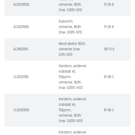
AC03260500
vízmentes, 99,9%
75-05-8
(max. 0,001% H2O)
Acetonitril,
AC03261000
vízmentes, 99,9%
75-05-8
(max. 0,001% H2O)
Benzil-alkohol, 99,5%,
AL01630100
vízmentes (max.
100-51-6
0,01% H2O)
Kloroform, amilénnel
stabilizált kb.
CL02020100
150ppmn,
67-66-3
vízmentes, 99,9%
(max. 0,003% H2O)
Kloroform, amilénnel
stabilizált kb.
CL02020500
150ppmn,
67-66-3
vízmentes, 99,9%
(max. 0,003% H2O)
Kloroform, amilénnel