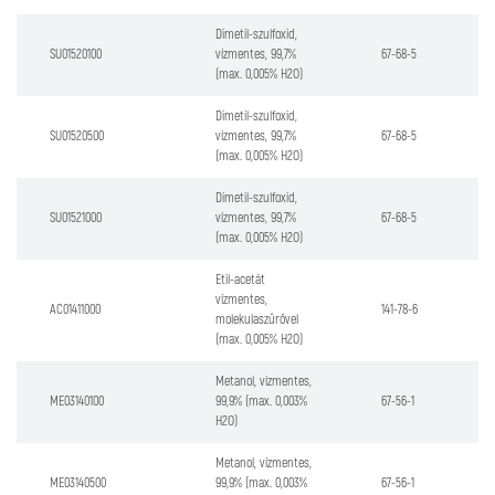
Dimetil-szulfoxid,
SU01520100
vízmentes, 99,7%
67-68-5
(max. 0,005% H2O)
Dimetil-szulfoxid,
SU01520500
vízmentes, 99,7%
67-68-5
(max. 0,005% H2O)
Dimetil-szulfoxid,
SU01521000
vízmentes, 99,7%
67-68-5
(max. 0,005% H2O)
Etil-acetát
vízmentes,
AC01411000
141-78-6
molekulaszűrővel
(max. 0,005% H2O)
Metanol, vízmentes,
ME03140100
99,9% (max. 0,003%
67-56-1
H2O)
Metanol, vízmentes,
ME03140500
99,9% (max. 0,003%
67-56-1