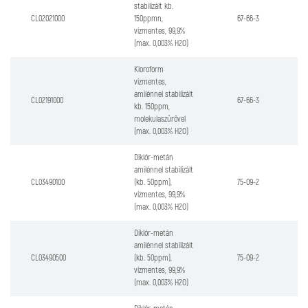
stabilizált kb.
CL02021000
150ppmn,
67-66-3
vízmentes, 99,9%
(max. 0,003% H2O)
Kloroform
vízmentes,
amilénnel stabilizált
CL02191000
67-66-3
kb. 150ppm,
molekulaszűrővel
(max. 0,003% H2O)
Diklór-metán
amilénnel stabilizált
CL03490100
(kb. 50ppm),
75-09-2
vízmentes, 99,9%
(max. 0,003% H2O)
Diklór-metán
amilénnel stabilizált
CL03490500
(kb. 50ppm),
75-09-2
vízmentes, 99,9%
(max. 0,003% H2O)