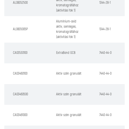
aktív, semleges,
AL08352500
1344-28-1
kromatográfiához
(aktivitási fok 1)
Alumínium-oxid
aktív, semleges,
AL0835005P
1344-28-1
kromatográfiához
(aktivitási fok 1)
CA03530100
ExtraBond GCB
7440-44-0
CA03460100
Aktív szén granulált
7440-44-0
CA03460500
Aktív szén granulált
7440-44-0
CA03461000
Aktív szén granulált
7440-44-0