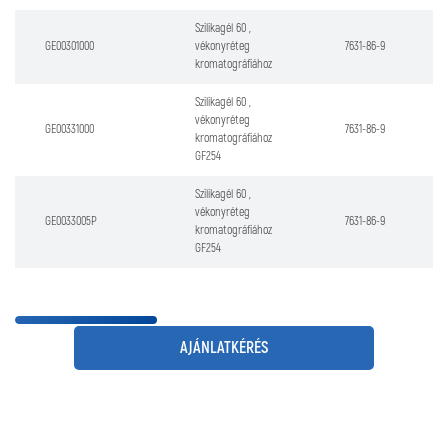
Szilikagél 60 ,
GE00301000
vékonyréteg
7631-86-9
kromatográfiához
Szilikagél 60 ,
vékonyréteg
GE00331000
7631-86-9
kromatográfiához
GF254
Szilikagél 60 ,
vékonyréteg
GE0033005P
7631-86-9
kromatográfiához
GF254
AJÁNLATKÉRÉS