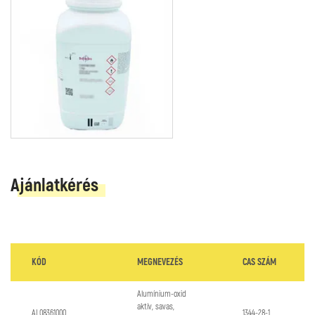
Ajánlatkérés
KÓD
MEGNEVEZÉS
CAS SZÁM
Alumínium-oxid
aktív, savas,
AL08361000
1344-28-1