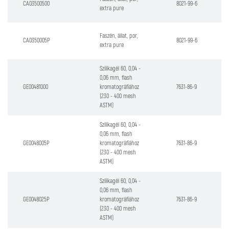
CA03500500
8021-99-6
extra pure
Faszén, állat, por,
CA0350005P
8021-99-6
extra pure
Szilikagél 60, 0,04 -
0,06 mm, flash
GE00481000
kromatográfiához
7631-86-9
(230 - 400 mesh
ASTM)
Szilikagél 60, 0,04 -
0,06 mm, flash
GE0048005P
kromatográfiához
7631-86-9
(230 - 400 mesh
ASTM)
Szilikagél 60, 0,04 -
0,06 mm, flash
GE0048025P
kromatográfiához
7631-86-9
(230 - 400 mesh
ASTM)