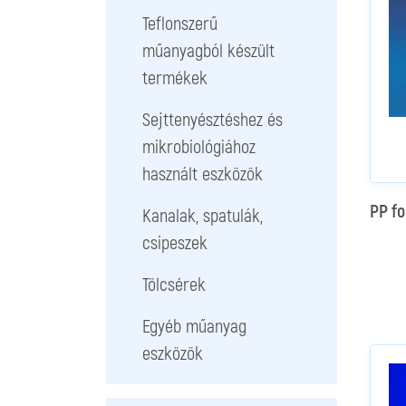
Teflonszerű
műanyagból készült
termékek
Sejttenyésztéshez és
mikrobiológiához
használt eszközök
PP fo
Kanalak, spatulák,
csipeszek
Tölcsérek
Egyéb műanyag
eszközök