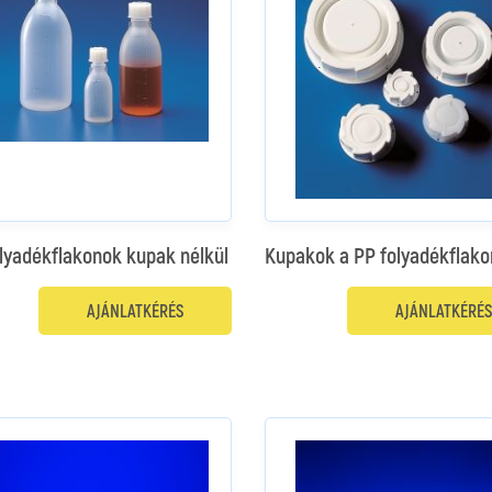
lyadékflakonok kupak nélkül
Kupakok a PP folyadékflak
AJÁNLATKÉRÉS
AJÁNLATKÉRÉS