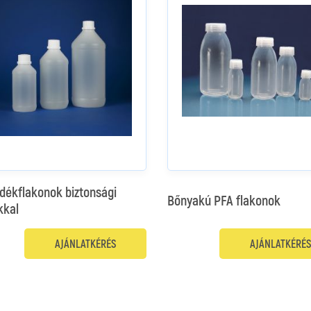
dékflakonok biztonsági
Bőnyakú PFA flakonok
kkal
AJÁNLATKÉRÉS
AJÁNLATKÉRÉS