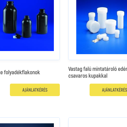
Vastag falú mintatároló edé
e folyadékflakonok
csavaros kupakkal
AJÁNLATKÉRÉS
AJÁNLATKÉRÉS