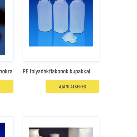
onokra
PE folyadékflakonok kupakkal
AJÁNLATKÉRÉS