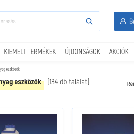
B
KIEMELT TERMÉKEK
ÚJDONSÁGOK
AKCIÓK
yag eszközök
yag eszközök
(134 db találat)
Re