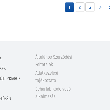
1
2
3
Általános Szerződési
K
Feltételek
KEK
Adatkezelési
/ÚJDONSÁGOK
tájékoztató
K
Scharlab kódolvasó
alkalmazás
ETŐSÉG