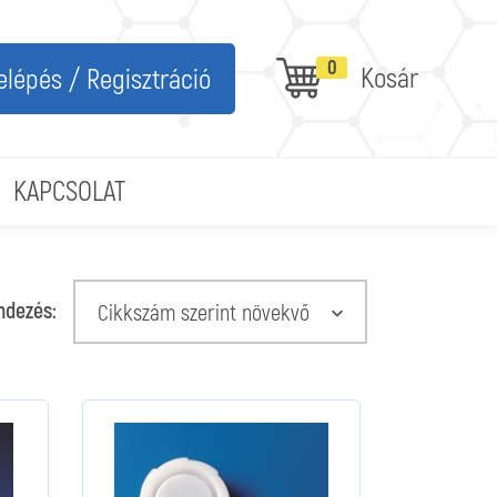
0
Kosár
elépés / Regisztráció
KAPCSOLAT
ndezés:
Cikkszám szerint növekvő