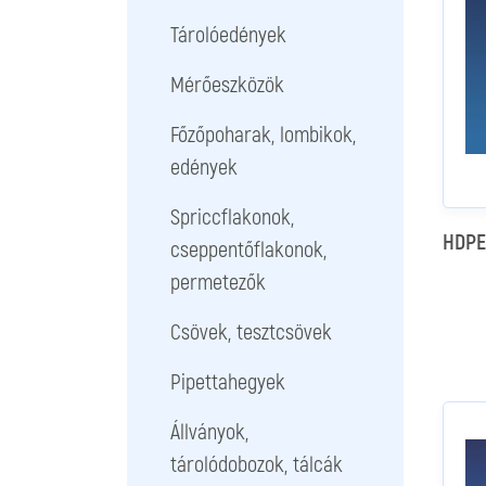
Tárolóedények
Mérőeszközök
Főzőpoharak, lombikok,
edények
Spriccflakonok,
HDPE
cseppentőflakonok,
permetezők
Csövek, tesztcsövek
Pipettahegyek
Állványok,
tárolódobozok, tálcák