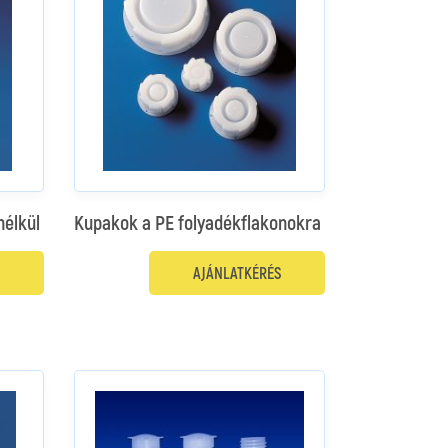
nélkül
Kupakok a PE folyadékflakonokra
AJÁNLATKÉRÉS