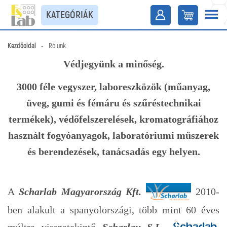
KATEGÓRIÁK
Kezdőoldal
-
Rólunk
Védjegyünk a minőség.
3000 féle vegyszer, laboreszközök (műanyag,
üveg, gumi és fémáru és szűréstechnikai
termékek), védőfelszerelések, kromatográfiához
használt fogyóanyagok, laboratóriumi műszerek
és berendezések, tanácsadás egy helyen.
A
Scharlab Magyarország Kft.
2010-
ben alakult a spanyolországi, több mint 60 éves
múltra visszatekintő
Scharlau S.L.