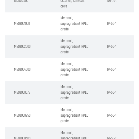
IS01622500
oktanol), szintézis
104-76-7
célra
Metanol ,
ME03061000
supragradient HPLC
67-56-1
grade
Metanol ,
ME03062500
supragradient HPLC
67-56-1
grade
Metanol ,
ME03064000
supragradient HPLC
67-56-1
grade
Metanol ,
ME0306007E
supragradient HPLC
67-56-1
grade
Metanol ,
ME0306025S
supragradient HPLC
67-56-1
grade
Metanol ,
ME0306030S
supragradient HPLC
67-56-1