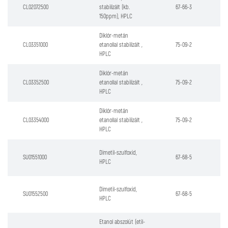
CL02072500
stabilizált (kb.
67-66-3
150ppm), HPLC
Diklór-metán
CL03351000
etanollal stabilizált ,
75-09-2
HPLC
Diklór-metán
CL03352500
etanollal stabilizált ,
75-09-2
HPLC
Diklór-metán
CL03354000
etanollal stabilizált ,
75-09-2
HPLC
Dimetil-szulfoxid,
SU01551000
67-68-5
HPLC
Dimetil-szulfoxid,
SU01552500
67-68-5
HPLC
Etanol abszolút (etil-