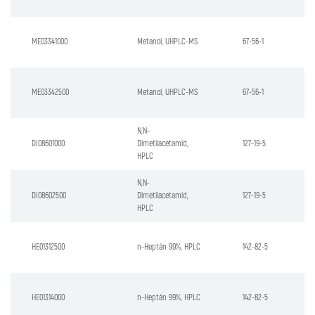
ME03341000
Metanol, UHPLC-MS
67-56-1
ME03342500
Metanol, UHPLC-MS
67-56-1
N,N-
DI08601000
Dimetilacetamid,
127-19-5
HPLC
N,N-
DI08602500
Dimetilacetamid,
127-19-5
HPLC
HE01312500
n-Heptán 99%, HPLC
142-82-5
HE01314000
n-Heptán 99%, HPLC
142-82-5