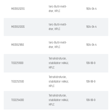
terc-Butil-metil-
ME0552025S
1634-04-4
éter, HPLC
terc-Butil-metil-
ME0552030S
1634-04-4
éter, HPLC
terc-Butil-metil-
ME0552185E
1634-04-4
éter, HPLC
Tetrahidrofurán,
TE02251000
stabilizátor nélkül,
109-99-9
HPLC
Tetrahidrofurán,
TE02252500
stabilizátor nélkül,
109-99-9
HPLC
Tetrahidrofurán,
TE02254000
stabilizátor nélkül,
109-99-9
HPLC