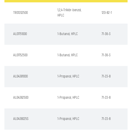
1,2,4-Triklór-benzol,
TR01202500
120-82-1
HPLC
AL01751000
1-Butanol, HPLC
71-36-3
AL01752500
1-Butanol, HPLC
71-36-3
AL04381000
1-Propanol, HPLC
71-23-8
AL04382500
1-Propanol, HPLC
71-23-8
AL0438025S
1-Propanol, HPLC
71-23-8