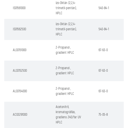
izo-Oktán (2,2,4-
IS01561000
trimetil-pentán),
540-84-1
HPLC
izo-Oktán (2,2,4-
IS01562500
trimetil-pentán),
540-84-1
HPLC
2-Propanol ,
AL03151000
67-63-0
gradient HPLC
2-Propanol ,
AL03152500
67-63-0
gradient HPLC
2-Propanol ,
AL03154000
67-63-0
gradient HPLC
Acetonitril,
kromatográfiás,
AC03291000
75-05-8
gradiens 240/far UV
HPLC