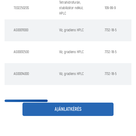
Tetrahidrofurán,
TE0225020S
stabilizátor nélkül,
109-99-9
HPLC
AG00011000
Víz, gradiens HPLC
7732-18-5
AG00012500
Víz, gradiens HPLC
7732-18-5
AG00014000
Víz, gradiens HPLC
7732-18-5
AJÁNLATKÉRÉS