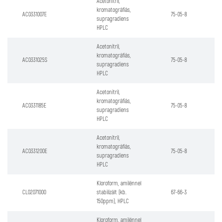
Acetonitril,
kromatográfiás,
AC0331007E
75-05-8
supragradiens
HPLC
Acetonitril,
kromatográfiás,
AC0331025S
75-05-8
supragradiens
HPLC
Acetonitril,
kromatográfiás,
AC0331185E
75-05-8
supragradiens
HPLC
Acetonitril,
kromatográfiás,
AC0331200E
75-05-8
supragradiens
HPLC
Kloroform, amilénnel
CL02071000
stabilizált (kb.
67-66-3
150ppm), HPLC
Kloroform, amilénnel