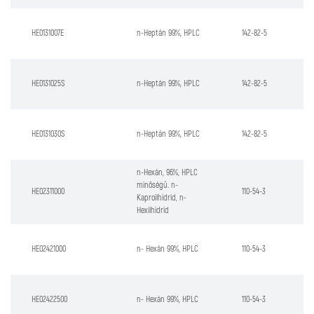
HE0131007E
n-Heptán 99%, HPLC
142-82-5
HE0131025S
n-Heptán 99%, HPLC
142-82-5
HE0131030S
n-Heptán 99%, HPLC
142-82-5
n-Hexán, 96%, HPLC
minőségű. n-
HE02311000
110-54-3
Kaproilhidrid, n-
Hexilhidrid
HE02421000
n- Hexán 99%, HPLC
110-54-3
HE02422500
n- Hexán 99%, HPLC
110-54-3