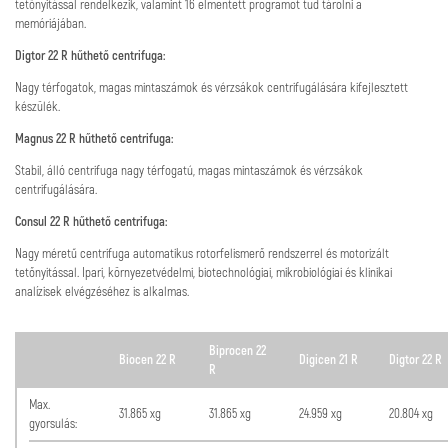
tetőnyitással rendelkezik, valamint 16 elmentett programot tud tárolni a
memóriájában.
Digtor 22 R hűthető centrifuga:
Nagy térfogatok, magas mintaszámok és vérzsákok centrifugálására kifejlesztett
készülék.
Magnus 22 R hűthető centrifuga:
Stabil, álló centrifuga nagy térfogatú, magas mintaszámok és vérzsákok
centrifugálására.
Consul 22 R hűthető centrifuga:
Nagy méretű centrifuga automatikus rotorfelismerő rendszerrel és motorizált
tetőnyitással. Ipari, környezetvédelmi, biotechnológiai, mikrobiológiai és klinikai
analízisek elvégzéséhez is alkalmas.
Biprocen 22
Biocen 22 R
Digicen 21 R
Digtor 22 R
R
Max.
31.865 xg
31.865 xg
24.959 xg
20.804 xg
gyorsulás: