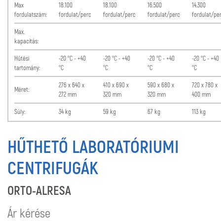
Max
18.100
18.100
16.500
14.300
fordulatszám:
fordulat/perc
fordulat/perc
fordulat/perc
fordulat/pe
Max.
kapacitás:
Hűtési
-20 °C - +40
-20 °C - +40
-20 °C - +40
-20 °C - +40
tartomány:
°C
°C
°C
°C
276 x 640 x
410 x 690 x
590 x 680 x
720 x 780 x
Méret:
272 mm
320 mm
320 mm
400 mm
Súly:
34 kg
59 kg
67 kg
113 kg
HŰTHETŐ LABORATÓRIUMI
CENTRIFUGÁK
ORTO-ALRESA
Ár kérése