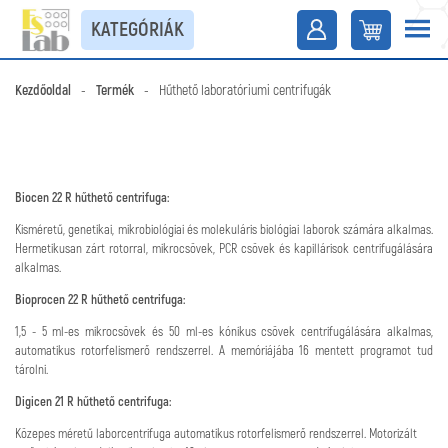
KATEGÓRIÁK
Kezdőoldal
-
Termék
-
Hűthető laboratóriumi centrifugák
Biocen 22 R hűthető centrifuga:
Kisméretű, genetikai, mikrobiológiai és molekuláris biológiai laborok számára alkalmas.
Hermetikusan zárt rotorral, mikrocsövek, PCR csövek és kapillárisok centrifugálására
alkalmas.
Bioprocen 22 R hűthető centrifuga:
1,5 - 5 ml-es mikrocsövek és 50 ml-es kónikus csövek centrifugálására alkalmas,
automatikus rotorfelismerő rendszerrel. A memóriájába 16 mentett programot tud
tárolni.
Digicen 21 R hűthető centrifuga:
Közepes méretű laborcentrifuga automatikus rotorfelismerő rendszerrel. Motorizált